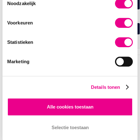
Noodzakelijk
ZELF PLAATSEN KIEZEN
BEZIG MET LADEN..
Selecteer plaatsen op de plattegrond
Voorkeuren
BEST BESCHIKBARE PLAATSEN
Wij selecteren de best beschikbare plaatsen voor je
Statistieken
Marketing
OVERZICHT VAN JE
BESTELLING
Details tonen
BIS BIS BIS
Alle cookies toestaan
URBANUS
Datum en tijd
Selectie toestaan
zo 17 mrt 2024 - 20:15
Grote zaal