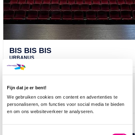
BIS BIS BIS
URBANUS
AANTAL KAARTEN EN PLAATSKEUZE
Fijn dat je er bent!
Hoeveel kaarten wil je bestellen?
We gebruiken cookies om content en advertenties te
personaliseren, om functies voor social media te bieden
en om ons websiteverkeer te analyseren.
Wil je zelf je stoel(en) kiezen of kiezen wij de best
beschikbare plaats(en) voor je?
Toestemmingsselectie