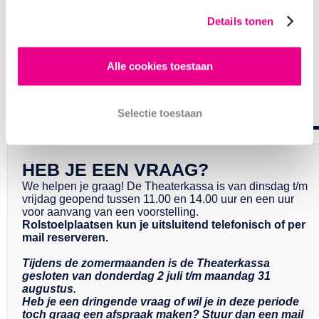
Details tonen
e houden de stoelen 30 minuten voor je gereserveerd, hierna
orden ze weer vrijgegeven. Na je betaling zijn ze definitief.
ventuele kortingen worden na het inloggen in je account
Alle cookies toestaan
utomatisch verrekend.
Selectie toestaan
HEB JE EEN VRAAG?
We helpen je graag! De Theaterkassa is van dinsdag t/m
vrijdag geopend tussen 11.00 en 14.00 uur en een uur
voor aanvang van een voorstelling.
Rolstoelplaatsen kun je uitsluitend telefonisch of
per
mail
reserveren.
Tijdens de zomermaanden is de Theaterkassa
gesloten van donderdag 2 juli t/m maandag 31
augustus.
Heb je een dringende vraag of wil je in deze periode
toch graag een afspraak maken? Stuur dan een mail