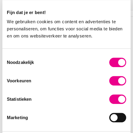
Wij selecteren de best beschikbare plaatsen voor je
Fijn dat je er bent!
We gebruiken cookies om content en advertenties te
OVERZICHT VAN JE
personaliseren, om functies voor social media te bieden
BESTELLING
en om ons websiteverkeer te analyseren.
Toestemmingsselectie
JOSEPH AND THE AMAZING
Noodzakelijk
TECHNICOLOR DREAMCOAT
VAKK
Voorkeuren
Datum en tijd
za 25 okt 2025 - 20:15
Statistieken
Grote zaal
Marketing
Totaalprijs
?