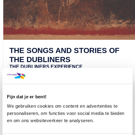
THE SONGS AND STORIES OF
THE DUBLINERS
THE DUBLINERS EXPERIENCE
AANTAL KAARTEN EN PLAATSKEUZE
Fijn dat je er bent!
Hoeveel kaarten wil je bestellen?
We gebruiken cookies om content en advertenties te
personaliseren, om functies voor social media te bieden
en om ons websiteverkeer te analyseren.
Wil je zelf je stoel(en) kiezen of kiezen wij de best