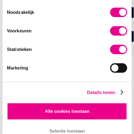
beschikbare plaats(en) voor je?
Toestemmingsselectie
Noodzakelijk
ZELF PLAATSEN KIEZEN
BEZIG MET LADEN..
Selecteer plaatsen op de plattegrond
Voorkeuren
BEST BESCHIKBARE PLAATSEN
Wij selecteren de best beschikbare plaatsen voor je
Statistieken
Marketing
OVERZICHT VAN JE
BESTELLING
Details tonen
THE SONGS AND STORIES OF
Alle cookies toestaan
THE DUBLINERS
THE DUBLINERS EXPERIENCE
Selectie toestaan