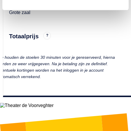
Datum en tijd
do 22 jan 2026 - 20:15
Grote zaal
Totaalprijs
?
e houden de stoelen 30 minuten voor je gereserveerd, hierna
orden ze weer vrijgegeven. Na je betaling zijn ze definitief.
ventuele kortingen worden na het inloggen in je account
utomatisch verrekend.