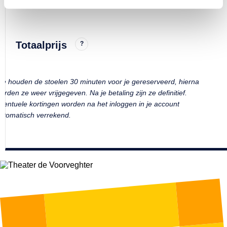
Grote zaal
Totaalprijs
?
e houden de stoelen 30 minuten voor je gereserveerd, hierna
orden ze weer vrijgegeven. Na je betaling zijn ze definitief.
ventuele kortingen worden na het inloggen in je account
utomatisch verrekend.