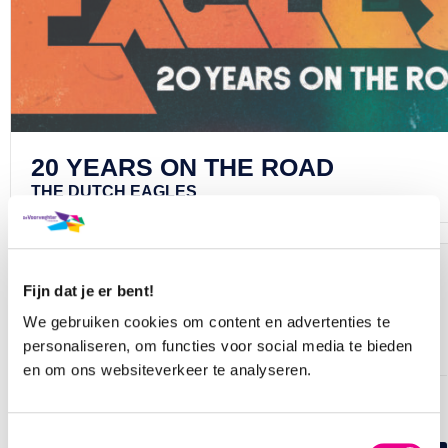
20 YEARS ON THE ROAD
THE DUTCH EAGLES
AANTAL KAARTEN EN PLAATSKEUZE
Fijn dat je er bent!
Hoeveel kaarten wil je bestellen?
We gebruiken cookies om content en advertenties te
personaliseren, om functies voor social media te bieden
en om ons websiteverkeer te analyseren.
Wil je zelf je stoel(en) kiezen of kiezen wij de best
beschikbare plaats(en) voor je?
Toestemmingsselectie