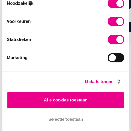
Noodzakelijk
ZELF PLAATSEN KIEZEN
BEZIG MET LADEN..
Selecteer plaatsen op de plattegrond
Voorkeuren
BEST BESCHIKBARE PLAATSEN
Wij selecteren de best beschikbare plaatsen voor je
Statistieken
Marketing
OVERZICHT VAN JE
BESTELLING
Details tonen
20 YEARS ON THE ROAD
Alle cookies toestaan
THE DUTCH EAGLES
Datum en tijd
Selectie toestaan
za 01 nov 2025 - 20:15
Grote zaal