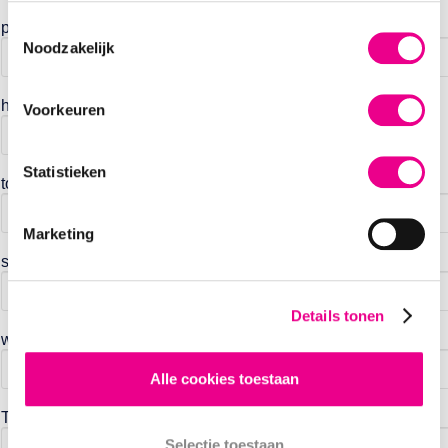
postcode
Toestemmingsselectie
Noodzakelijk
huisnummer
Voorkeuren
Statistieken
toevoeging
Marketing
straatnaam
Details tonen
woonplaats
Alle cookies toestaan
Telefoonnummer *
Selectie toestaan