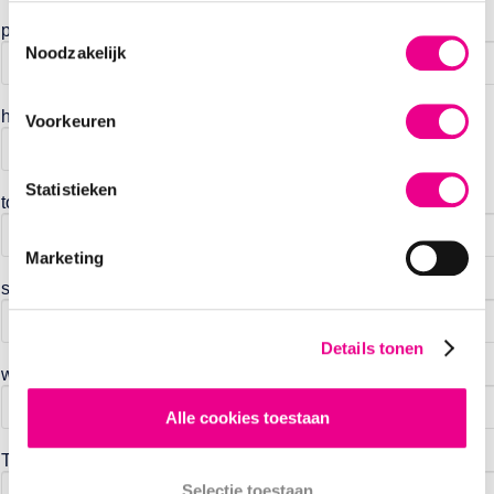
postcode
Toestemmingsselectie
Noodzakelijk
huisnummer
Voorkeuren
Statistieken
toevoeging
Marketing
straatnaam
Details tonen
woonplaats
Alle cookies toestaan
Telefoonnummer *
Selectie toestaan